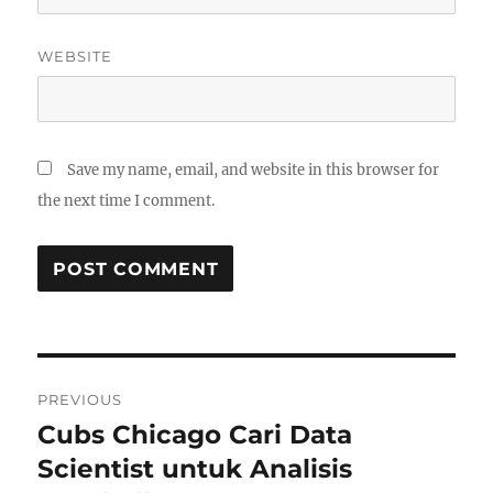
WEBSITE
Save my name, email, and website in this browser for
the next time I comment.
Post
PREVIOUS
navigation
Cubs Chicago Cari Data
Previous
post:
Scientist untuk Analisis