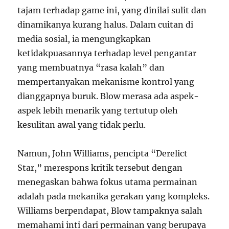
tajam terhadap game ini, yang dinilai sulit dan
dinamikanya kurang halus. Dalam cuitan di
media sosial, ia mengungkapkan
ketidakpuasannya terhadap level pengantar
yang membuatnya “rasa kalah” dan
mempertanyakan mekanisme kontrol yang
dianggapnya buruk. Blow merasa ada aspek-
aspek lebih menarik yang tertutup oleh
kesulitan awal yang tidak perlu.
Namun, John Williams, pencipta “Derelict
Star,” merespons kritik tersebut dengan
menegaskan bahwa fokus utama permainan
adalah pada mekanika gerakan yang kompleks.
Williams berpendapat, Blow tampaknya salah
memahami inti dari permainan yang berupaya