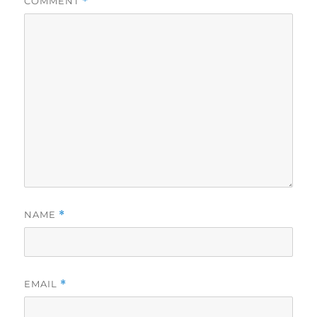
COMMENT
*
NAME
*
EMAIL
*