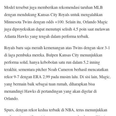
Model tersebut juga memberikan rekomendasi taruhan MLB
dengan mendukung Kansas City Royals untuk mengalahkan
Minnesota Twins dengan odds +100. Selain itu, Orlando Magic
juga diproyeksikan dapat menutupi selisih 4,5 poin saat melawan
Atlanta Hawks yang tengah dalam performa terbaik.
Royals baru saja meraih kemenangan atas Twins dengan skor 3-1
di laga pembuka mereka. Bulpen Kansas City menunjukkan
performa solid, hanya kebobolan satu run dalam 5,2 inning
terakhir, sementara pitcher Noah Cameron berhasil mencatatkan
rekor 9-7 dengan ERA 2,99 pada musim lalu. Di sisi lain, Magic,
yang bermain baik sebagai tuan rumah, diharapkan bisa
menandingi Hawks di pertandingan yang akan digelar di
Orlando.
Spurs, dengan rekor kedua terbaik di NBA, terus menunjukkan