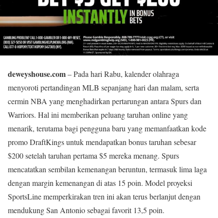
deweyshouse.com
– Pada hari Rabu, kalender olahraga
menyoroti pertandingan MLB sepanjang hari dan malam, serta
cermin NBA yang menghadirkan pertarungan antara Spurs dan
Warriors. Hal ini memberikan peluang taruhan online yang
menarik, terutama bagi pengguna baru yang memanfaatkan kode
promo DraftKings untuk mendapatkan bonus taruhan sebesar
$200 setelah taruhan pertama $5 mereka menang. Spurs
mencatatkan sembilan kemenangan beruntun, termasuk lima laga
dengan margin kemenangan di atas 15 poin. Model proyeksi
SportsLine memperkirakan tren ini akan terus berlanjut dengan
mendukung San Antonio sebagai favorit 13,5 poin.