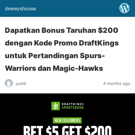
deweyshouse
Dapatkan Bonus Taruhan $200
dengan Kode Promo DraftKings
untuk Pertandingan Spurs-
Warriors dan Magic-Hawks
yumii
4 months ago