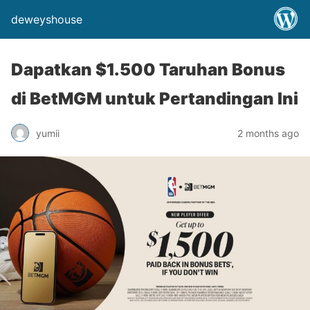
deweyshouse
Dapatkan $1.500 Taruhan Bonus
di BetMGM untuk Pertandingan Ini
yumii
2 months ago