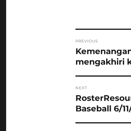
Post
PREVIOUS
navigation
Kemenangan 
Previous
post:
mengakhiri k
NEXT
RosterResour
Next
post:
Baseball 6/11