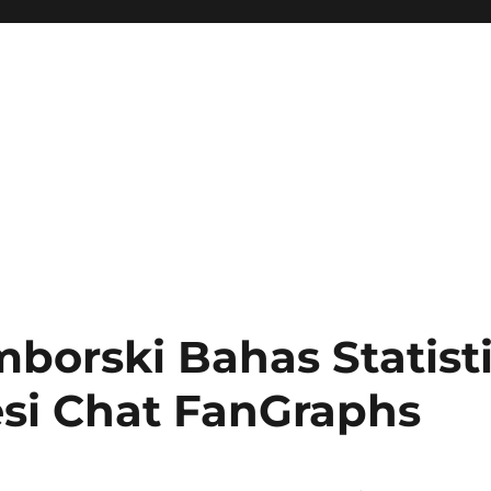
borski Bahas Statist
si Chat FanGraphs