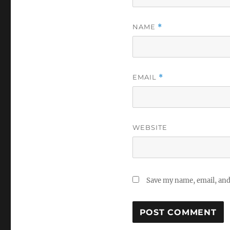
NAME
*
EMAIL
*
WEBSITE
Save my name, email, and 