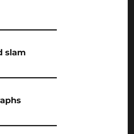
d slam
raphs