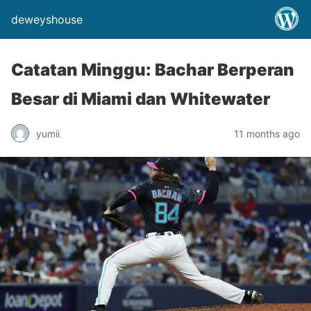
deweyshouse
Catatan Minggu: Bachar Berperan
Besar di Miami dan Whitewater
yumii
11 months ago