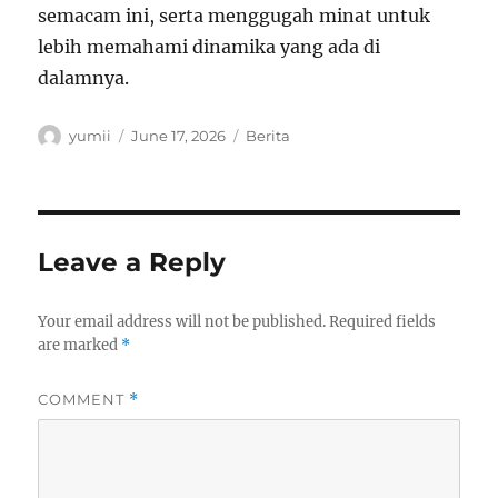
semacam ini, serta menggugah minat untuk
lebih memahami dinamika yang ada di
dalamnya.
Author
Posted
Categories
yumii
June 17, 2026
Berita
on
Leave a Reply
Your email address will not be published.
Required fields
are marked
*
COMMENT
*