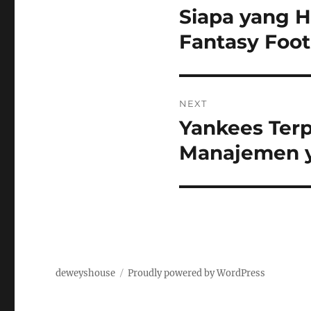
navigation
Siapa yang H
Previous
post:
Fantasy Foot
NEXT
Yankees Terp
Next
post:
Manajemen 
deweyshouse
Proudly powered by WordPress