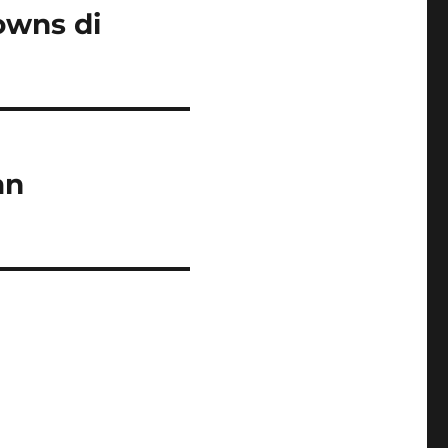
owns di
an