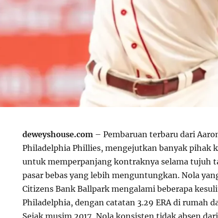
deweyshouse.com
– Pembaruan terbaru dari Aaron
Philadelphia Phillies, mengejutkan banyak pihak
untuk memperpanjang kontraknya selama tujuh ta
pasar bebas yang lebih menguntungkan. Nola yang 
Citizens Bank Ballpark mengalami beberapa kesulit
Philadelphia, dengan catatan 3.29 ERA di rumah da
Sejak musim 2017, Nola konsisten tidak absen dar