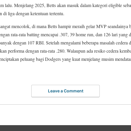
 lalu. Menjelang 2025, Betts akan masuk dalam kategori eligible sebag
 di liga dengan ketentuan tertentu.
sangat mencolok, di mana Betts hampir meraih gelar MVP seandainya 
ngan rata-rata batting mencapai .307, 39 home run, dan 126 lari yang d
rbanyak dengan 107 RBI. Setelah mengalami beberapa masalah cedera d
an performa dengan rata-rata .280. Walaupun ada resiko cedera kemba
enciptakan peluang bagi Dodgers yang kuat menjelang musim mendata
Leave a Comment