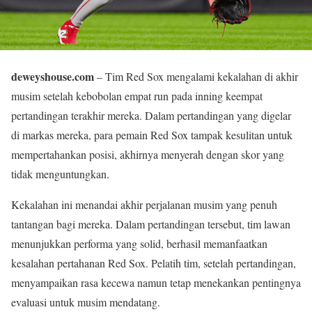
deweyshouse.com
– Tim Red Sox mengalami kekalahan di akhir
musim setelah kebobolan empat run pada inning keempat
pertandingan terakhir mereka. Dalam pertandingan yang digelar
di markas mereka, para pemain Red Sox tampak kesulitan untuk
mempertahankan posisi, akhirnya menyerah dengan skor yang
tidak menguntungkan.
Kekalahan ini menandai akhir perjalanan musim yang penuh
tantangan bagi mereka. Dalam pertandingan tersebut, tim lawan
menunjukkan performa yang solid, berhasil memanfaatkan
kesalahan pertahanan Red Sox. Pelatih tim, setelah pertandingan,
menyampaikan rasa kecewa namun tetap menekankan pentingnya
evaluasi untuk musim mendatang.