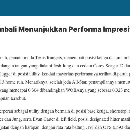
bali Menunjukkan Performa Impresif
mith, pemain muda Texas Rangers, menempati posisi ketiga dalam jum
gelangan tangan yang dialami Josh Jung dan cedera Corey Seager. Dal
lugger di posisi utility, kendati mayoritas performanya terlihat di pa
 13 home run. Menariknya, setelah jeda All-Star, penampilannya men
 yang mencapai 0.304 dibandingkan WOBAnya yang sebesar 0.323 me
ilan tersebut.
peran sebagai utility dengan bermain di posisi base ketiga, shortstop, 
r dan Jung, serta Evan Carter di left field, posisi designated hitter ma
ejalan dengan harapan, dengan rata-rata batting .191 dan OPS 0.592 da