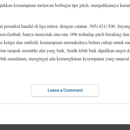
kkan kemampuan melawan berbagai tipe pitch, menjadikannya kurang
i pemukul handal di liga minor, dengan catatan .305/.421/.500. Sayang
non-fastball, hanya mencetak rata-rata .096 terhadap pitch breaking da
base ketiga dan outfield, kemampuan memukulnya belum cukup untuk me
un tampak memiliki alat yang baik, Smith lebih baik dijadikan target d
 lebih mendalam, mengingat ada kemungkinan kesempatan yang muncul 
Leave a Comment