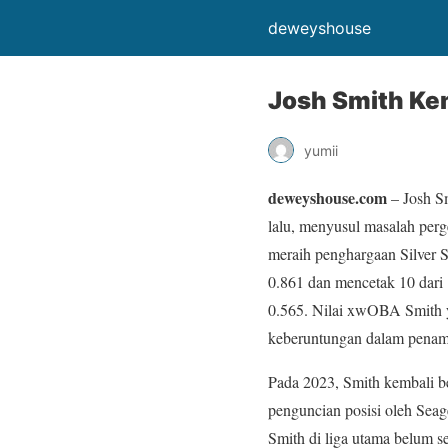
deweyshouse
Josh Smith Kem
yumii
deweyshouse.com
– Josh S
lalu, menyusul masalah per
meraih penghargaan Silver S
0.861 dan mencetak 10 dari
0.565. Nilai xwOBA Smith
keberuntungan dalam penamp
Pada 2023, Smith kembali ber
penguncian posisi oleh Seage
Smith di liga utama belum s